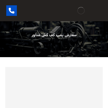
سفارش پمپ کف کش شناور