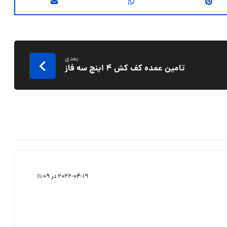
بعدی
تامین عمده کف کش ۴ اینچ سه فاز
2022-04-19 در 11:09