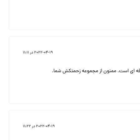
2022-04-19 در 11:11
ه ای است. ممنون از مجموعه زحمتکش شما.
2022-04-19 در 11:22