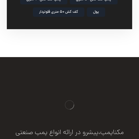
پول
کف کش ۵۰ متری فلوتردار
مکناپمپ،پیشرو در ارائه انواع پمپ صنعتی