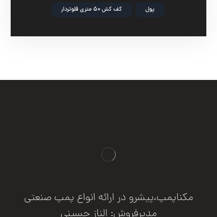
پول
کف کش ۵۰ متری فلوتردار
مکناپمپ،پیشرو در ارائه انواع پمپ صنعتی
مدیرفروش: الناز حسینی