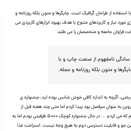
استفاده از طراحان گرافیک است. چاپگرها و متون بلکه روزنامه و
مورد نیاز و کاربردهای متنوع با هدف بهبود ابزارهای کاربردی می
ت فراوان جامعه و متخصصان را می طلبد
 سادگی نامفهوم از صنعت چاپ و با
گرها و متون بلکه روزنامه و مجله.
U در چلدنام، سال 2000، جشنواره های درختی، اگرچه به اندازه کافی خوش شانس بوده اید، جشنواره ی
د … این جشنواره را در سال 2008 هنگامی که روبن به عنوان سرفصل بود پیدا کردم اما حتی چند هفته قبل از
جشنواره، طرفداران ما هنوز تصمیم گرفتند که بجنگند، و پسر خوشحالم که می کردم … در حال جشنواره کوچک 5000 ظرفیتی بودم اما به
 بین جو و قابلیت دسترسی دوم به هیچ وجه نیست. استراحت غذا